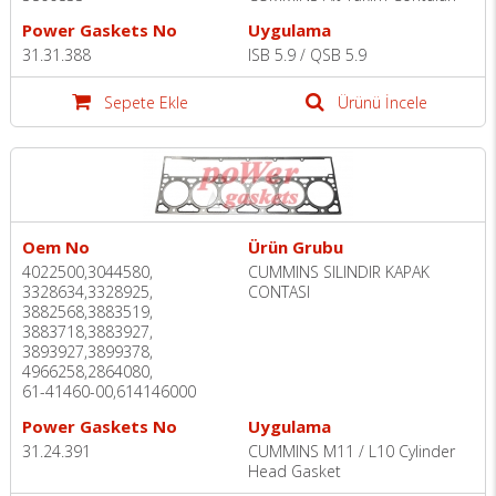
Power Gaskets No
Uygulama
31.31.388
ISB 5.9 / QSB 5.9
Sepete Ekle
Ürünü İncele
Oem No
Ürün Grubu
4022500,3044580,
CUMMINS SILINDIR KAPAK
3328634,3328925,
CONTASI
3882568,3883519,
3883718,3883927,
3893927,3899378,
4966258,2864080,
61-41460-00,614146000
Power Gaskets No
Uygulama
31.24.391
CUMMINS M11 / L10 Cylinder
Head Gasket