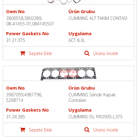
Oem No
Ürün Grubu
3800558,3802389,
CUMMINS ALT TAKIM CONTASI
08-41455-01,084145501
Power Gaskets No
Uygulama
31.31.375
6CT 8.3L
Sepete Ekle
Ürünü İncele
Oem No
Ürün Grubu
3967059,4981796,
CUMMINS Silindir Kapak
5268714
Contaları
Power Gaskets No
Uygulama
31.24.385
CUMMINS ISL PRO935-L375
Sepete Ekle
Ürünü İncele