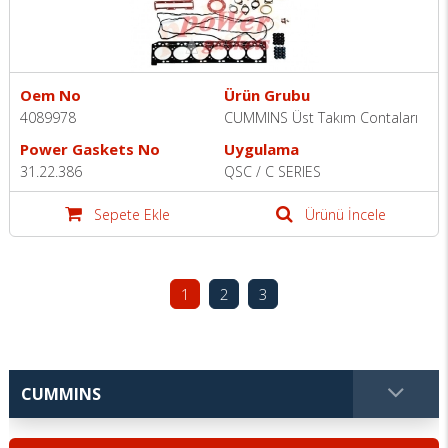
Oem No
Ürün Grubu
4089978
CUMMINS Üst Takım Contaları
Power Gaskets No
Uygulama
31.22.386
QSC / C SERIES
Sepete Ekle
Ürünü İncele
1
2
3