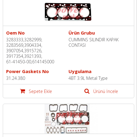
Oem No
Ürün Grubu
3283333,3282999,
CUMMINS SILINDIR KAPAK
3283569,3904334,
CONTASI
3907054,3915726,
3917354,3921393,
61-41450-00,614145000
Power Gaskets No
Uygulama
31.24.380
4BT 3.9L Metal Type
Sepete Ekle
Ürünü İncele