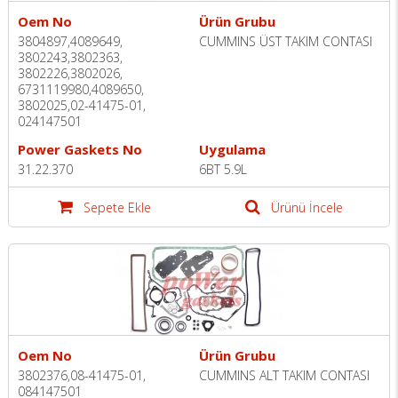
Oem No
Ürün Grubu
3804897,4089649,
CUMMINS ÜST TAKIM CONTASI
3802243,3802363,
3802226,3802026,
6731119980,4089650,
3802025,02-41475-01,
024147501
Power Gaskets No
Uygulama
31.22.370
6BT 5.9L
Sepete Ekle
Ürünü İncele
Oem No
Ürün Grubu
3802376,08-41475-01,
CUMMINS ALT TAKIM CONTASI
084147501