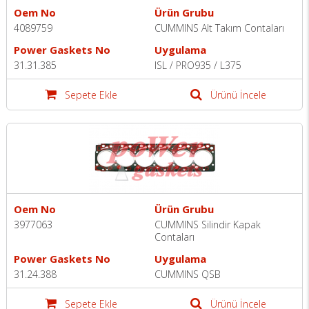
Oem No
Ürün Grubu
4089759
CUMMINS Alt Takım Contaları
Power Gaskets No
Uygulama
31.31.385
ISL / PRO935 / L375
Sepete Ekle
Ürünü İncele
Oem No
Ürün Grubu
3977063
CUMMINS Silindir Kapak
Contaları
Power Gaskets No
Uygulama
31.24.388
CUMMINS QSB
Sepete Ekle
Ürünü İncele