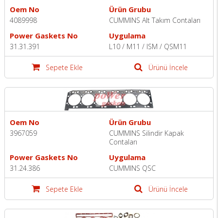
Oem No
Ürün Grubu
4089998
CUMMINS Alt Takım Contaları
Power Gaskets No
Uygulama
31.31.391
L10 / M11 / ISM / QSM11
Sepete Ekle
Ürünü İncele
Oem No
Ürün Grubu
3967059
CUMMINS Silindir Kapak
Contaları
Power Gaskets No
Uygulama
31.24.386
CUMMINS QSC
Sepete Ekle
Ürünü İncele