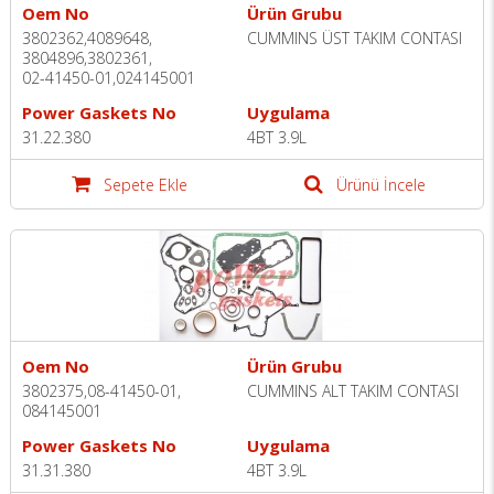
Oem No
Ürün Grubu
3802362,4089648,
CUMMINS ÜST TAKIM CONTASI
3804896,3802361,
02-41450-01,024145001
Power Gaskets No
Uygulama
31.22.380
4BT 3.9L
Sepete Ekle
Ürünü İncele
Oem No
Ürün Grubu
3802375,08-41450-01,
CUMMINS ALT TAKIM CONTASI
084145001
Power Gaskets No
Uygulama
31.31.380
4BT 3.9L