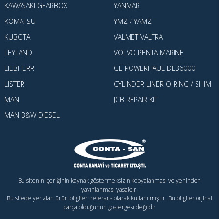
KAWASAKI GEARBOX
YANMAR
KOMATSU
YMZ / YAMZ
KUBOTA
VALMET VALTRA
LEYLAND
VOLVO PENTA MARINE
LIEBHERR
GE POWERHAUL DE36000
LISTER
CYLINDER LINER O-RING / SHIM
MAN
JCB REPAIR KIT
MAN B&W DIESEL
Bu sitenin içeriğinin kaynak göstermeksizin kopyalanması ve yeninden
yayınlanması yasaktır.
Bu sitede yer alan ürün bilgileri referans olarak kullanılmıştır. Bu bilgiler orjinal
parça olduğunun göstergesi değildir