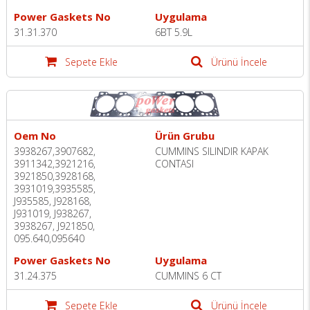
Power Gaskets No
Uygulama
31.31.370
6BT 5.9L
Sepete Ekle
Ürünü İncele
Oem No
Ürün Grubu
3938267,3907682,
CUMMINS SILINDIR KAPAK
3911342,3921216,
CONTASI
3921850,3928168,
3931019,3935585,
J935585, J928168,
J931019, J938267,
3938267, J921850,
095.640,095640
Power Gaskets No
Uygulama
31.24.375
CUMMINS 6 CT
Sepete Ekle
Ürünü İncele