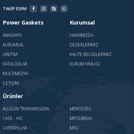
TAKIP EDIN!
Power Gaskets
Kurumsal
ANASAYFA
HAKKIMIZDA
KURUMSAL
DEĞERLERIMIZ
ÜRETIM
KALITE BELGELERIMIZ
KATALOGLAR
KURUM KIMLIĞI
MULTIMEDYA
İLETIŞIM
Ürünler
ALLISON TRANSMISSION
MERCEDES
CASE - IHC
MITSUBISHI
CATERPILLAR
MTU