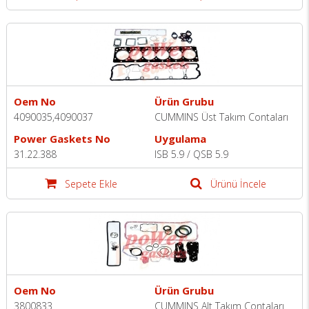
Oem No
Ürün Grubu
4090035,4090037
CUMMINS Üst Takım Contaları
Power Gaskets No
Uygulama
31.22.388
ISB 5.9 / QSB 5.9
Sepete Ekle
Ürünü İncele
Oem No
Ürün Grubu
3800833
CUMMINS Alt Takım Contaları