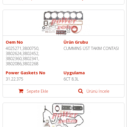
Oem No
Ürün Grubu
4025271,3800750,
CUMMINS ÜST TAKIM CONTASI
3802624,3802452,
3802360,3802341,
3802086,3802268
Power Gaskets No
Uygulama
31.22.375
6CT 8.3L
Sepete Ekle
Ürünü İncele