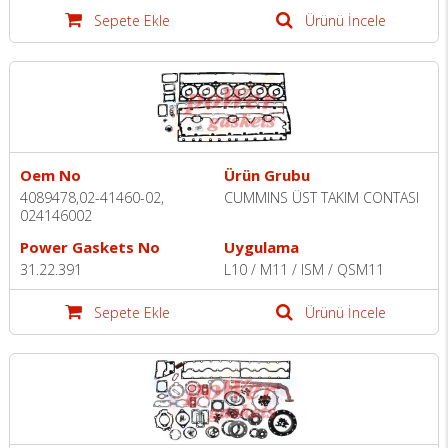
Sepete Ekle
Ürünü İncele
Oem No
Ürün Grubu
4089478,02-41460-02,
CUMMINS ÜST TAKIM CONTASI
024146002
Power Gaskets No
Uygulama
31.22.391
L10 / M11 / ISM / QSM11
Sepete Ekle
Ürünü İncele