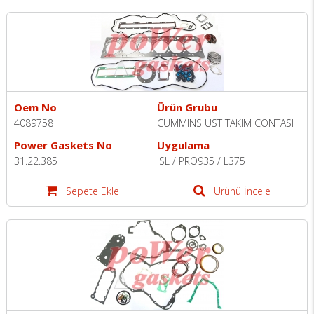
Oem No
Ürün Grubu
4089758
CUMMINS ÜST TAKIM CONTASI
Power Gaskets No
Uygulama
31.22.385
ISL / PRO935 / L375
Sepete Ekle
Ürünü İncele