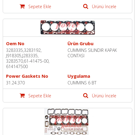
Sepete Ekle
Ürünü İncele
Oem No
Ürün Grubu
3283335,3283192,
CUMMINS SILINDIR KAPAK
J918305,J283335,
CONTASI
3283570,61-41475-00,
614147500
Power Gaskets No
Uygulama
31.24.370
CUMMINS 6 BT
Sepete Ekle
Ürünü İncele