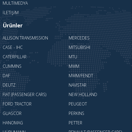
MULTIMEDYA
İLETIŞIM
Ürünler
ALLISON TRANSMISSION
MERCEDES
CASE - IHC
MITSUBISHI
CATERPILLAR
MTU
CUMMINS
MWM
DAF
MWM/FENDT
DEUTZ
NAVISTAR
FIAT (PASSENGER CARS)
NEW HOLLAND
FORD TRACTOR
PEUGEOT
GUASCOR
PERKINS
HANOMAG
PETTER