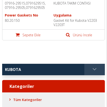
07916-29515,0791629515,
KUBOTA TAKIM CONTASI
07916-29505,0791629505
Power Gaskets No
Uygulama
80.20.150
Gasket Kit for Kubota V2203
V2203T
Sepete Ekle
Ürünü İncele
Kategoriler
Tüm Kategoriler