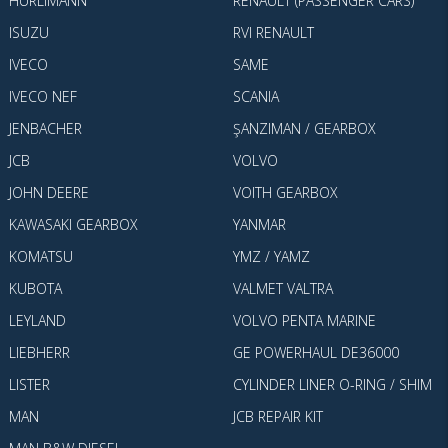
HÜRLIMANN
RENAULT (PASSENGER CARS)
ISUZU
RVI RENAULT
IVECO
SAME
IVECO NEF
SCANIA
JENBACHER
ŞANZIMAN / GEARBOX
JCB
VOLVO
JOHN DEERE
VOITH GEARBOX
KAWASAKI GEARBOX
YANMAR
KOMATSU
YMZ / YAMZ
KUBOTA
VALMET VALTRA
LEYLAND
VOLVO PENTA MARINE
LIEBHERR
GE POWERHAUL DE36000
LISTER
CYLINDER LINER O-RING / SHIM
MAN
JCB REPAIR KIT