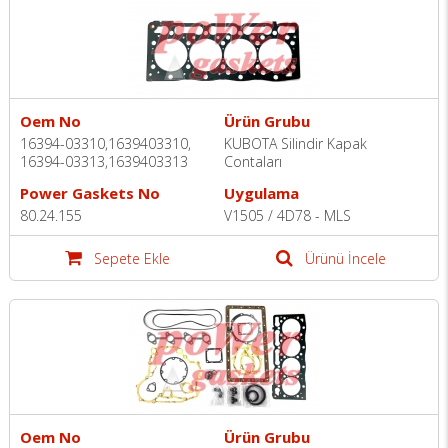
Oem No
Ürün Grubu
16394-03310,1639403310,
KUBOTA Silindir Kapak
16394-03313,1639403313
Contaları
Power Gaskets No
Uygulama
80.24.155
V1505 / 4D78 - MLS
Sepete Ekle
Ürünü İncele
Oem No
Ürün Grubu