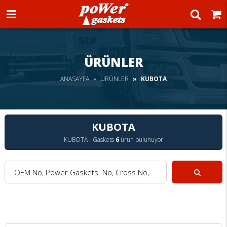
Power Gaskets
ÜRÜNLER
ANASAYFA
ÜRÜNLER
KUBOTA
KUBOTA
KUBOTA - Gaskets
6
ürün bulunuyor
OEM No, Power Gaskets No, Cross No, Model :
Ara