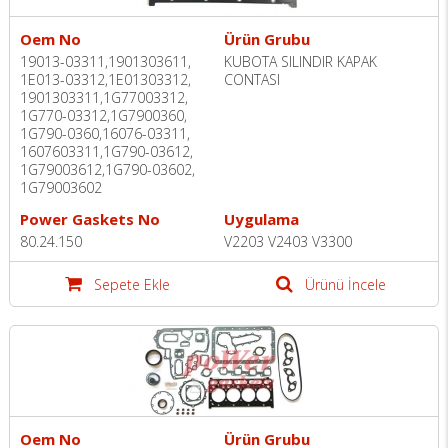
Oem No
Ürün Grubu
19013-03311,1901303611,
KUBOTA SILINDIR KAPAK
1E013-03312,1E01303312,
CONTASI
1901303311,1G77003312,
1G770-03312,1G7900360,
1G790-0360,16076-03311,
1607603311,1G790-03612,
1G79003612,1G790-03602,
1G79003602
Power Gaskets No
Uygulama
80.24.150
V2203 V2403 V3300
Sepete Ekle
Ürünü İncele
Oem No
Ürün Grubu