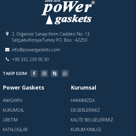
2. Organize Sanayi Kırım Caddesi No: 13
Selçuklu/Konya/Turkey PO. Box : 42250
info@powergaskets.com
+90 332 239 00 30
TAKIP EDIN!
Power Gaskets
Kurumsal
ANASAYFA
HAKKIMIZDA
KURUMSAL
DEĞERLERIMIZ
ÜRETIM
KALITE BELGELERIMIZ
KATALOGLAR
KURUM KIMLIĞI