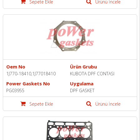
Sepete Ekle
Ürünü İncele
Oem No
Ürün Grubu
1J770-18410,1J77018410
KUBOTA DPF CONTASI
Power Gaskets No
Uygulama
PG03955
DPF GASKET
Sepete Ekle
Ürünü İncele