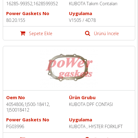
16285-99352,1628599352
KUBOTA Takım Contaları
Power Gaskets No
Uygulama
80.20.155
V1505 / 4D78
Sepete Ekle
Ürünü İncele
Oem No
Ürün Grubu
4054806,1J500-18412,
KUBOTA DPF CONTASI
1J50018412
Power Gaskets No
Uygulama
PG03996
KUBOTA , HYSTER FORKLIFT