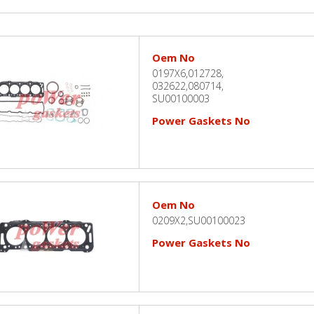
Oem No
0197X6,012728,
032622,080714,
SU00100003
Power Gaskets No
Oem No
0209X2,SU00100023
Power Gaskets No