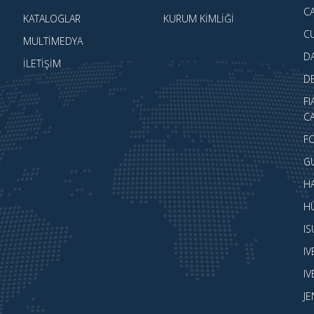
CA
KATALOGLAR
KURUM KIMLIĞI
C
MULTIMEDYA
D
İLETIŞIM
D
FI
CA
F
G
H
H
I
I
I
J