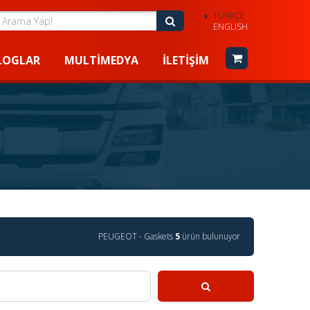
TÜRKÇE
rama Yap!
Arama Yap!
ENGLISH
LOGLAR
MULTIMEDYA
İLETIŞIM
PEUGEOT - Gaskets
5
ürün bulunuyor
Ara