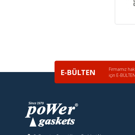
Firmamız hakk
E-BÜLTEN
için E-BÜLTEN’