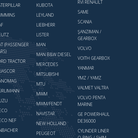
RVI RENAULT
TERPILLAR
KUBOTA
SAME
UMMINS
LEYLAND
SCANIA
AF
LIEBHERR
ŞANZIMAN /
EUTZ
LISTER
GEARBOX
AT (PASSENGER
MAN
VOLVO
RS)
MAN B&W DIESEL
VOITH GEARBOX
ORD TRACTOR
MERCEDES
YANMAR
UASCOR
MITSUBISHI
YMZ / YAMZ
ANOMAG
MTU
VALMET VALTRA
ÜRLIMANN
MWM
VOLVO PENTA
SUZU
MWM/FENDT
MARINE
VECO
NAVISTAR
GE POWERHAUL
VECO NEF
DE36000
NEW HOLLAND
ENBACHER
CYLINDER LINER
PEUGEOT
O-RING / SHIM