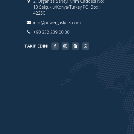
2. Organize Sanayi Kırım Caddesi No:
13 Selçuklu/Konya/Turkey PO. Box :
42250
info@powergaskets.com
+90 332 239 00 30
TAKIP EDIN!