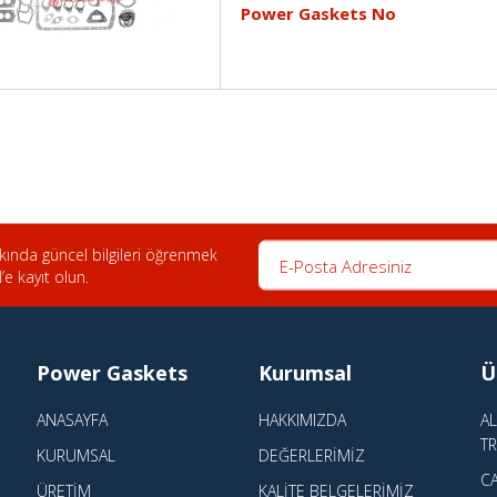
Power Gaskets No
E-Posta Adresiniz
ında güncel bilgileri öğrenmek
e kayıt olun.
Power Gaskets
Kurumsal
Ü
ANASAYFA
HAKKIMIZDA
A
T
KURUMSAL
DEĞERLERIMIZ
CA
ÜRETIM
KALITE BELGELERIMIZ