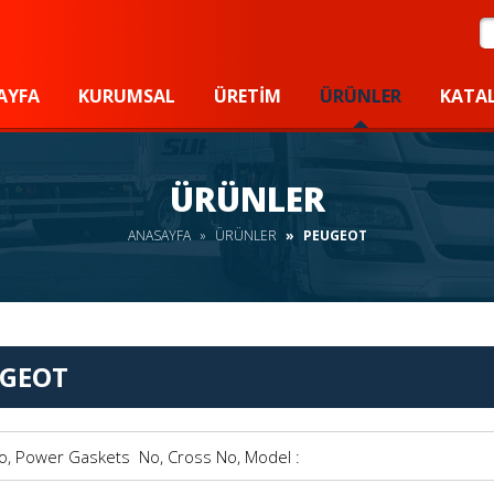
A
AYFA
KURUMSAL
ÜRETIM
ÜRÜNLER
KATA
ÜRÜNLER
ANASAYFA
ÜRÜNLER
PEUGEOT
GEOT
Power Gaskets No, Cross No, Model :