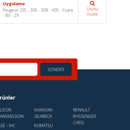
Uygulama
Ürünü
Peugeot 205 - 305 - 309 - 405 - Xsara
İncele
- BX - ZX
GÖNDER
rünler
LLISON
KAWASAKI
RENAULT
RANSMISSION
GEARBOX
(PASSENGER
CARS)
SE - IHC
KOMATSU