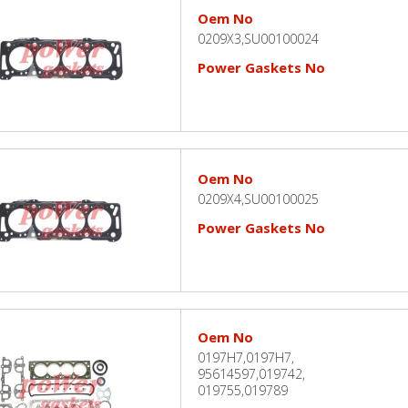
Oem No
0209X3,SU00100024
Power Gaskets No
Oem No
0209X4,SU00100025
Power Gaskets No
Oem No
0197H7,0197H7,
95614597,019742,
019755,019789