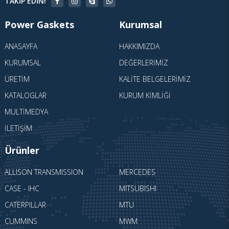
TAKIP EDIN!
Power Gaskets
Kurumsal
ANASAYFA
HAKKIMIZDA
KURUMSAL
DEĞERLERIMIZ
ÜRETIM
KALITE BELGELERIMIZ
KATALOGLAR
KURUM KIMLIĞI
MULTIMEDYA
İLETIŞIM
Ürünler
ALLISON TRANSMISSION
MERCEDES
CASE - IHC
MITSUBISHI
CATERPILLAR
MTU
CUMMINS
MWM