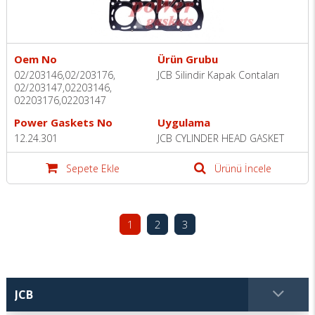
Oem No
Ürün Grubu
02/203146,02/203176,
JCB Silindir Kapak Contaları
02/203147,02203146,
02203176,02203147
Power Gaskets No
Uygulama
12.24.301
JCB CYLINDER HEAD GASKET
Sepete Ekle
Ürünü İncele
1
2
3