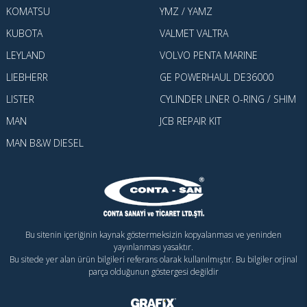
KOMATSU
YMZ / YAMZ
KUBOTA
VALMET VALTRA
LEYLAND
VOLVO PENTA MARINE
LIEBHERR
GE POWERHAUL DE36000
LISTER
CYLINDER LINER O-RING / SHIM
MAN
JCB REPAIR KIT
MAN B&W DIESEL
Bu sitenin içeriğinin kaynak göstermeksizin kopyalanması ve yeninden
yayınlanması yasaktır.
Bu sitede yer alan ürün bilgileri referans olarak kullanılmıştır. Bu bilgiler orjinal
parça olduğunun göstergesi değildir
Konya Web Tasarım