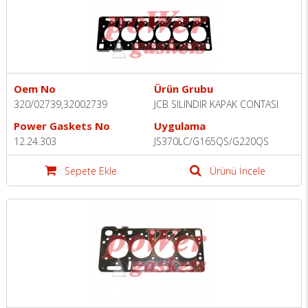
Oem No
Ürün Grubu
320/02739,32002739
JCB SILINDIR KAPAK CONTASI
Power Gaskets No
Uygulama
12.24.303
JS370LC/G165QS/G220QS
Sepete Ekle
Ürünü İncele