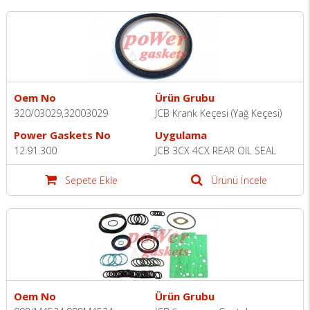
Oem No
Ürün Grubu
320/03029,32003029
JCB Krank Keçesi (Yağ Keçesi)
Power Gaskets No
Uygulama
12.91.300
JCB 3CX 4CX REAR OIL SEAL
Sepete Ekle
Ürünü İncele
Oem No
Ürün Grubu