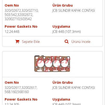
Oem No
Ürün Grubu
320/02672,320/02710,
JCB SILINDIR KAPAK CONTASI
503.542,32002672,
32002710,503542
Power Gaskets No
Uygulama
12.24.448
JCB 448 (107.3mm)
Sepete Ekle
Ürünü İncele
Oem No
Ürün Grubu
320/02617,32002617,
JCB SILINDIR KAPAK CONTASI
568.160,568160
Power Gaskets No
Uygulama
12.24.305
JCB 448 (107.3mm)