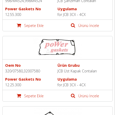
998/M4524,998M4524
JCB Şanzıman Contaları
Power Gaskets No
Uygulama
12.55.300
for JCB 3CX - 4CX
Sepete Ekle
Ürünü İncele
Oem No
Ürün Grubu
320/07580,32007580
JCB Üst Kapak Contaları
Power Gaskets No
Uygulama
12.25.300
for JCB 3CX - 4CX
Sepete Ekle
Ürünü İncele