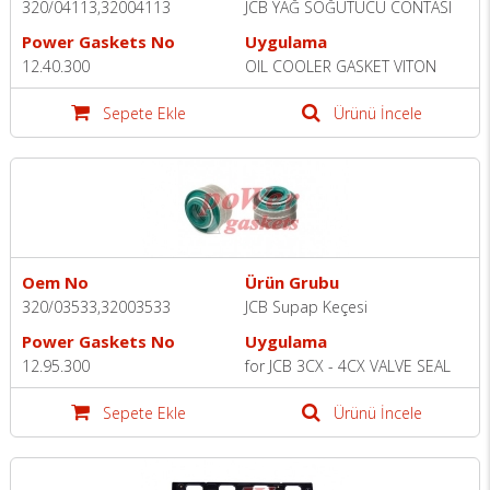
320/04113,32004113
JCB YAĞ SOĞUTUCU CONTASI
Power Gaskets No
Uygulama
12.40.300
OIL COOLER GASKET VITON
Sepete Ekle
Ürünü İncele
Oem No
Ürün Grubu
320/03533,32003533
JCB Supap Keçesi
Power Gaskets No
Uygulama
12.95.300
for JCB 3CX - 4CX VALVE SEAL
Sepete Ekle
Ürünü İncele