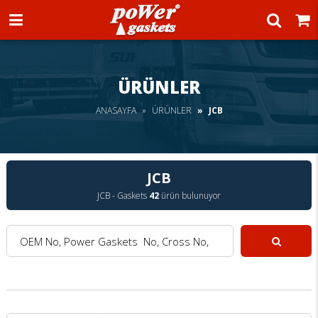
Power Gaskets
ÜRÜNLER
ANASAYFA
ÜRÜNLER
JCB
JCB
JCB - Gaskets
42
ürün bulunuyor
OEM No, Power Gaskets No, Cross No, Model :
Ara