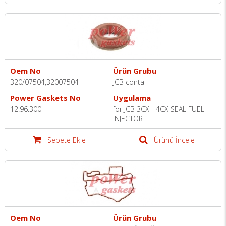
Oem No
Ürün Grubu
320/07504,32007504
JCB conta
Power Gaskets No
Uygulama
12.96.300
for JCB 3CX - 4CX SEAL FUEL
INJECTOR
Sepete Ekle
Ürünü İncele
Oem No
Ürün Grubu