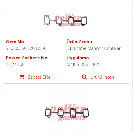
Oem No
Ürün Grubu
320/05550,32005550
JCB Emme Manifolt Contaları
Power Gaskets No
Uygulama
12.27.300
for JCB 3CX - 4CX
Sepete Ekle
Ürünü İncele