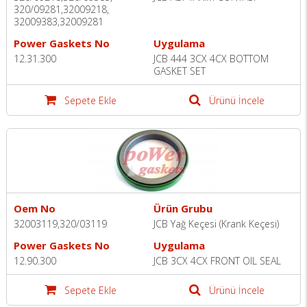
320/09281,32009218,
32009383,32009281
Power Gaskets No
Uygulama
12.31.300
JCB 444 3CX 4CX BOTTOM
GASKET SET
Sepete Ekle
Ürünü İncele
Oem No
Ürün Grubu
32003119,320/03119
JCB Yağ Keçesi (Krank Keçesi)
Power Gaskets No
Uygulama
12.90.300
JCB 3CX 4CX FRONT OIL SEAL
Sepete Ekle
Ürünü İncele