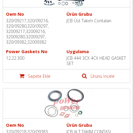
Oem No
Ürün Grubu
320/09217,320/09216,
JCB Üst Takım Contaları
320/09280,320/09297,
32009217,32009216,
32009280,32009297,
320/09382,32009382
Power Gaskets No
Uygulama
12.22.300
JCB 444 3CX 4CX HEAD GASKET
SET
Sepete Ekle
Ürünü İncele
Oem No
Ürün Grubu
320/09218,320/09383,
JCB ALT TAKIM CONTASI