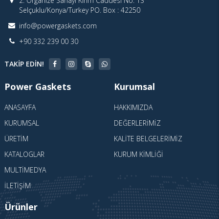
2. Organize Sanayi Kırım Caddesi No: 13
Selçuklu/Konya/Turkey PO. Box : 42250
info@powergaskets.com
+90 332 239 00 30
TAKIP EDIN!
Power Gaskets
Kurumsal
ANASAYFA
HAKKIMIZDA
KURUMSAL
DEĞERLERIMIZ
ÜRETIM
KALITE BELGELERIMIZ
KATALOGLAR
KURUM KIMLIĞI
MULTIMEDYA
İLETIŞIM
Ürünler