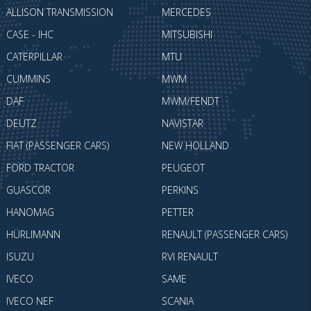
ALLISON TRANSMISSION
MERCEDES
CASE - IHC
MITSUBISHI
CATERPILLAR
MTU
CUMMINS
MWM
DAF
MWM/FENDT
DEUTZ
NAVISTAR
FIAT (PASSENGER CARS)
NEW HOLLAND
FORD TRACTOR
PEUGEOT
GUASCOR
PERKINS
HANOMAG
PETTER
HÜRLIMANN
RENAULT (PASSENGER CARS)
ISUZU
RVI RENAULT
IVECO
SAME
IVECO NEF
SCANIA