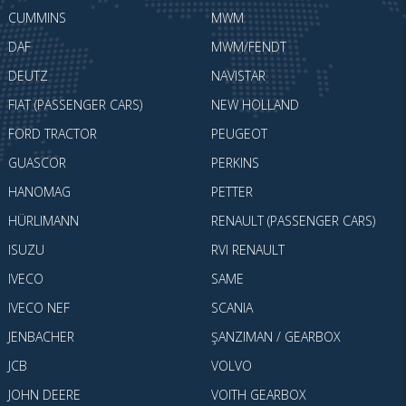
CUMMINS
MWM
DAF
MWM/FENDT
DEUTZ
NAVISTAR
FIAT (PASSENGER CARS)
NEW HOLLAND
FORD TRACTOR
PEUGEOT
GUASCOR
PERKINS
HANOMAG
PETTER
HÜRLIMANN
RENAULT (PASSENGER CARS)
ISUZU
RVI RENAULT
IVECO
SAME
IVECO NEF
SCANIA
JENBACHER
ŞANZIMAN / GEARBOX
JCB
VOLVO
JOHN DEERE
VOITH GEARBOX