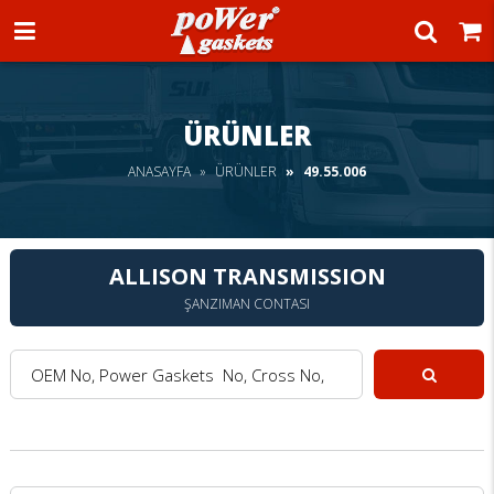
Power Gaskets
ÜRÜNLER
ANASAYFA
ÜRÜNLER
49.55.006
ALLISON TRANSMISSION
ŞANZIMAN CONTASI
OEM No, Power Gaskets No, Cross No, Model :
Ara