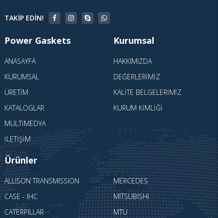
TAKIP EDIN!
Power Gaskets
Kurumsal
ANASAYFA
HAKKIMIZDA
KURUMSAL
DEĞERLERIMIZ
ÜRETIM
KALITE BELGELERIMIZ
KATALOGLAR
KURUM KIMLIĞI
MULTIMEDYA
İLETIŞIM
Ürünler
ALLISON TRANSMISSION
MERCEDES
CASE - IHC
MITSUBISHI
CATERPILLAR
MTU