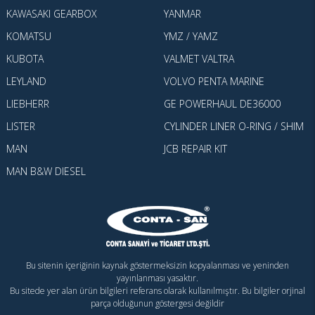
KAWASAKI GEARBOX
YANMAR
KOMATSU
YMZ / YAMZ
KUBOTA
VALMET VALTRA
LEYLAND
VOLVO PENTA MARINE
LIEBHERR
GE POWERHAUL DE36000
LISTER
CYLINDER LINER O-RING / SHIM
MAN
JCB REPAIR KIT
MAN B&W DIESEL
Bu sitenin içeriğinin kaynak göstermeksizin kopyalanması ve yeninden
yayınlanması yasaktır.
Bu sitede yer alan ürün bilgileri referans olarak kullanılmıştır. Bu bilgiler orjinal
parça olduğunun göstergesi değildir