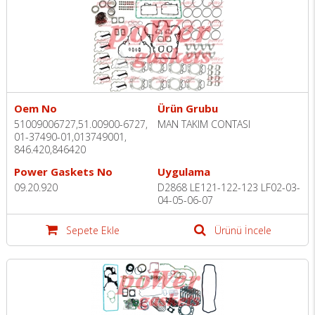
Oem No
Ürün Grubu
51009006727,51.00900-6727,
MAN TAKIM CONTASI
01-37490-01,013749001,
846.420,846420
Power Gaskets No
Uygulama
09.20.920
D2868 LE121-122-123 LF02-03-
04-05-06-07
Sepete Ekle
Ürünü İncele