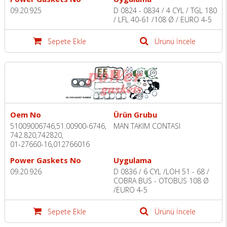
09.20.925
D 0824 - 0834 / 4 CYL / TGL 180
/ LFL 40-61 /108 Ø / EURO 4-5
Sepete Ekle
Ürünü İncele
Oem No
Ürün Grubu
51009006746,51.00900-6746,
MAN TAKIM CONTASI
742.820,742820,
01-27660-16,012766016
Power Gaskets No
Uygulama
09.20.926
D 0836 / 6 CYL /LOH 51 - 68 /
COBRA BUS - OTOBÜS 108 Ø
/EURO 4-5
Sepete Ekle
Ürünü İncele