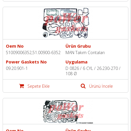
Oem No
Ürün Grubu
51009006352,51.00900-6352
MAN Takım Contaları
Power Gaskets No
Uygulama
09.20.901-1
D 0826 / 6 CYL / 26.230-270 /
108 Ø
Sepete Ekle
Ürünü İncele
Oem No
Ürün Grubu