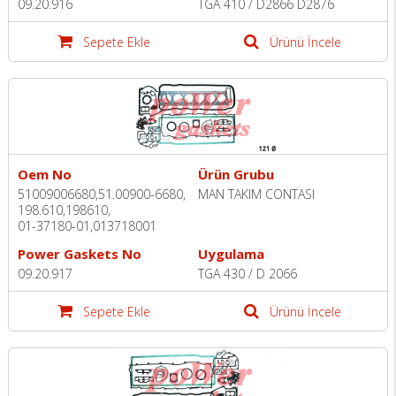
09.20.916
TGA 410 / D2866 D2876
Sepete Ekle
Ürünü İncele
Oem No
Ürün Grubu
51009006680,51.00900-6680,
MAN TAKIM CONTASI
198.610,198610,
01-37180-01,013718001
Power Gaskets No
Uygulama
09.20.917
TGA 430 / D 2066
Sepete Ekle
Ürünü İncele