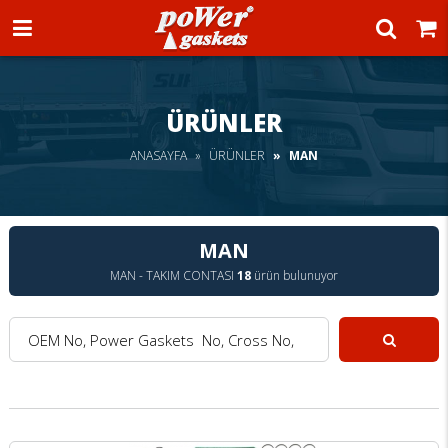
Power Gaskets
ÜRÜNLER
ANASAYFA
ÜRÜNLER
MAN
MAN
MAN - TAKIM CONTASI
18
ürün bulunuyor
OEM No, Power Gaskets No, Cross No, Model :
Ara