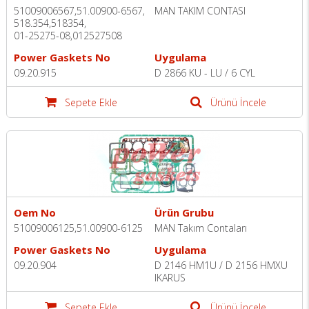
51009006567,51.00900-6567,
MAN TAKIM CONTASI
518.354,518354,
01-25275-08,012527508
Power Gaskets No
Uygulama
09.20.915
D 2866 KU - LU / 6 CYL
Sepete Ekle
Ürünü İncele
Oem No
Ürün Grubu
51009006125,51.00900-6125
MAN Takım Contaları
Power Gaskets No
Uygulama
09.20.904
D 2146 HM1U / D 2156 HMXU
IKARUS
Sepete Ekle
Ürünü İncele