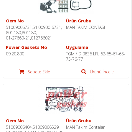
Oem No
Ürün Grubu
51009006731,51.00900-6731,
MAN TAKIM CONTASI
801.180,801180,
01-27660-21,012766021
Power Gaskets No
Uygulama
09.20.800
TGM / D 0836 LFL 62-65-67-68-
75-76-77
Sepete Ekle
Ürünü İncele
Oem No
Ürün Grubu
51009006404,51009006529,
MAN Takım Contaları