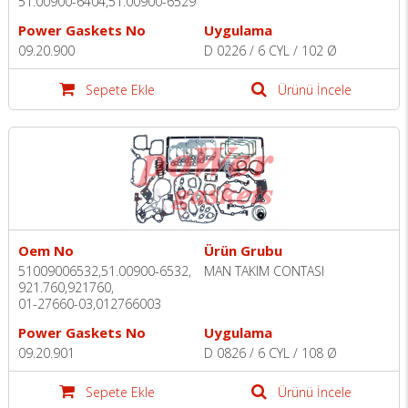
51.00900-6404,51.00900-6529
Power Gaskets No
Uygulama
09.20.900
D 0226 / 6 CYL / 102 Ø
Sepete Ekle
Ürünü İncele
Oem No
Ürün Grubu
51009006532,51.00900-6532,
MAN TAKIM CONTASI
921.760,921760,
01-27660-03,012766003
Power Gaskets No
Uygulama
09.20.901
D 0826 / 6 CYL / 108 Ø
Sepete Ekle
Ürünü İncele