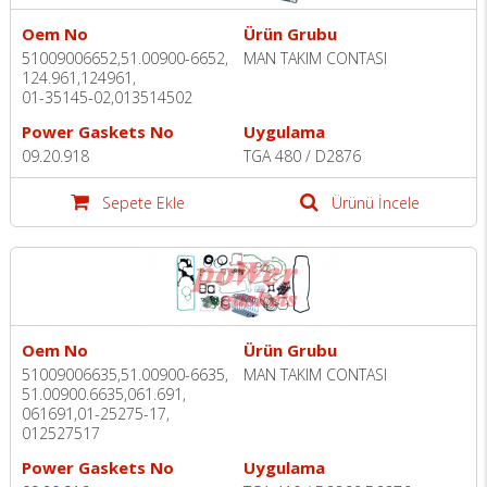
Oem No
Ürün Grubu
51009006652,51.00900-6652,
MAN TAKIM CONTASI
124.961,124961,
01-35145-02,013514502
Power Gaskets No
Uygulama
09.20.918
TGA 480 / D2876
Sepete Ekle
Ürünü İncele
Oem No
Ürün Grubu
51009006635,51.00900-6635,
MAN TAKIM CONTASI
51.00900.6635,061.691,
061691,01-25275-17,
012527517
Power Gaskets No
Uygulama