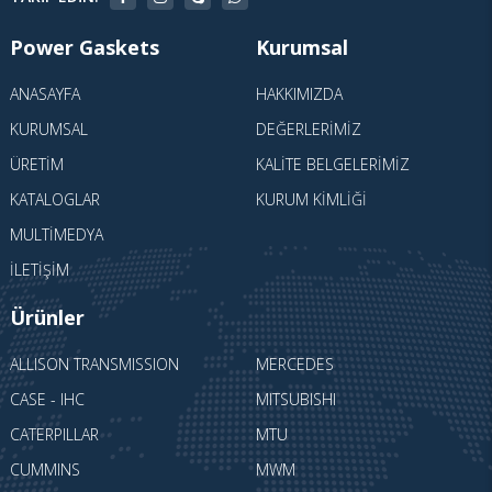
Power Gaskets
Kurumsal
ANASAYFA
HAKKIMIZDA
KURUMSAL
DEĞERLERIMIZ
ÜRETIM
KALITE BELGELERIMIZ
KATALOGLAR
KURUM KIMLIĞI
MULTIMEDYA
İLETIŞIM
Ürünler
ALLISON TRANSMISSION
MERCEDES
CASE - IHC
MITSUBISHI
CATERPILLAR
MTU
CUMMINS
MWM