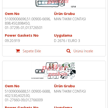
Oem No
Ürün Grubu
51009006696,51.00900-6696,
MAN TAKIM CONTASI
898.450,898450,
01-37295-01,013726501
Power Gaskets No
Uygulama
09.20.919
D 2676 / EURO 3
Sepete Ekle
Ürünü İncele
Oem No
Ürün Grubu
51009006688,51.00900-6688,
MAN TAKIM CONTASI
402.530,402530,
01-27660-09,012766009
Power Gaskets No
Uygulama