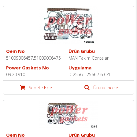
Oem No
Ürün Grubu
51009006457,51009006475
MAN Takım Contalar
Power Gaskets No
Uygulama
09.20.910
D 2556 - 2566 / 6 CYL
Sepete Ekle
Ürünü İncele
Oem No
Ürün Grubu