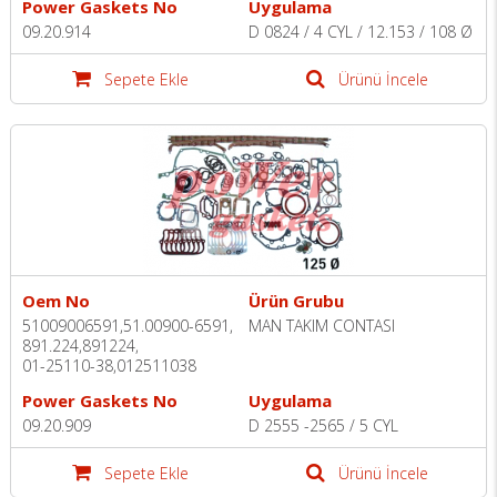
Power Gaskets No
Uygulama
09.20.914
D 0824 / 4 CYL / 12.153 / 108 Ø
Sepete Ekle
Ürünü İncele
Oem No
Ürün Grubu
51009006591,51.00900-6591,
MAN TAKIM CONTASI
891.224,891224,
01-25110-38,012511038
Power Gaskets No
Uygulama
09.20.909
D 2555 -2565 / 5 CYL
Sepete Ekle
Ürünü İncele