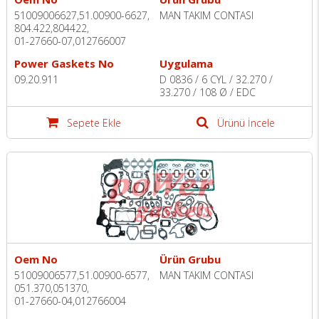
51009006627,51.00900-6627,
MAN TAKIM CONTASI
804.422,804422,
01-27660-07,012766007
Power Gaskets No
Uygulama
09.20.911
D 0836 / 6 CYL / 32.270 /
33.270 / 108 Ø / EDC
Sepete Ekle
Ürünü İncele
Oem No
Ürün Grubu
51009006577,51.00900-6577,
MAN TAKIM CONTASI
051.370,051370,
01-27660-04,012766004