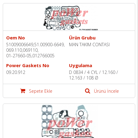
Oem No
Ürün Grubu
51009006649,51.00900-6649,
MAN TAKIM CONTASI
069.110,069110,
01-27660-05,012766005
Power Gaskets No
Uygulama
09.20.912
D 0834 / 4 CYL / 12.160 /
12.163 / 108 Ø
Sepete Ekle
Ürünü İncele