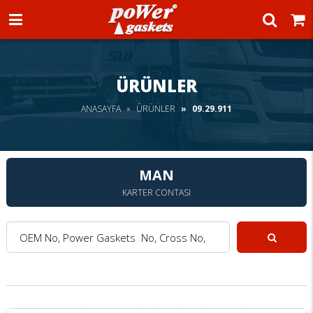
Power Gaskets
ÜRÜNLER
ANASAYFA
ÜRÜNLER
09.29.911
MAN
KARTER CONTASI
OEM No, Power Gaskets No, Cross No, Model :
Ara