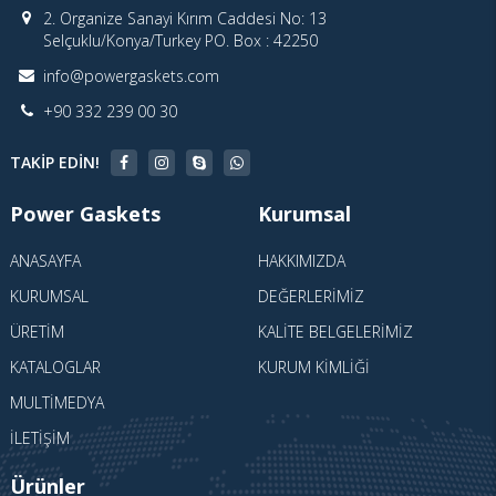
2. Organize Sanayi Kırım Caddesi No: 13
Selçuklu/Konya/Turkey PO. Box : 42250
info@powergaskets.com
+90 332 239 00 30
TAKIP EDIN!
Power Gaskets
Kurumsal
ANASAYFA
HAKKIMIZDA
KURUMSAL
DEĞERLERIMIZ
ÜRETIM
KALITE BELGELERIMIZ
KATALOGLAR
KURUM KIMLIĞI
MULTIMEDYA
İLETIŞIM
Ürünler