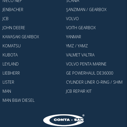
IVECO NEF
SCANIA
JENBACHER
ŞANZIMAN / GEARBOX
JCB
VOLVO
JOHN DEERE
VOITH GEARBOX
KAWASAKI GEARBOX
YANMAR
KOMATSU
YMZ / YAMZ
KUBOTA
VALMET VALTRA
LEYLAND
VOLVO PENTA MARINE
LIEBHERR
GE POWERHAUL DE36000
LISTER
CYLINDER LINER O-RING / SHIM
MAN
JCB REPAIR KIT
MAN B&W DIESEL