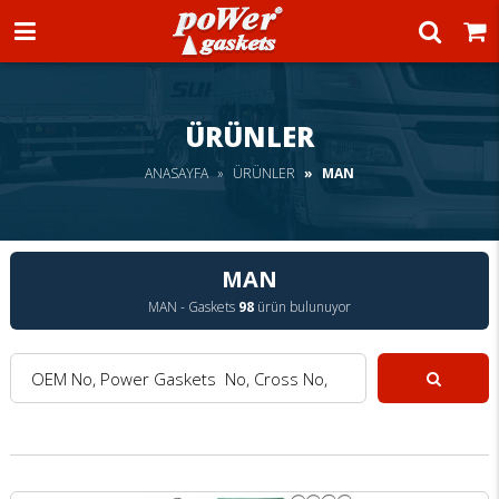
Power Gaskets
ÜRÜNLER
ANASAYFA
ÜRÜNLER
MAN
MAN
MAN - Gaskets
98
ürün bulunuyor
OEM No, Power Gaskets No, Cross No, Model :
Ara