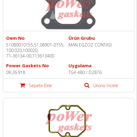
Oem No
Ürün Grubu
51089010155,51.08901-0155,
MAN EGZOZ CONTASI
100.020,100020,
71-36134-00,713613400
Power Gaskets No
Uygulama
09.26.918
TGA 480 / D2876
Sepete Ekle
Ürünü İncele