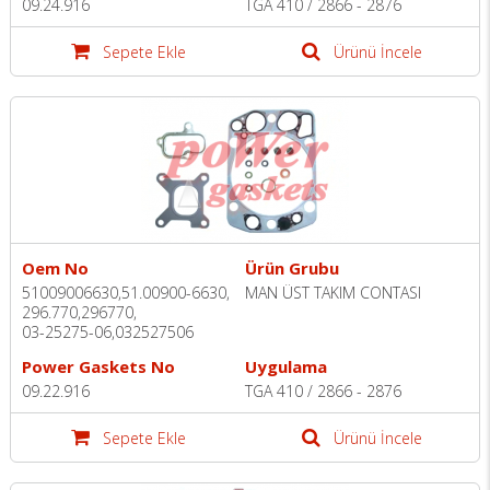
09.24.916
TGA 410 / 2866 - 2876
Sepete Ekle
Ürünü İncele
Oem No
Ürün Grubu
51009006630,51.00900-6630,
MAN ÜST TAKIM CONTASI
296.770,296770,
03-25275-06,032527506
Power Gaskets No
Uygulama
09.22.916
TGA 410 / 2866 - 2876
Sepete Ekle
Ürünü İncele