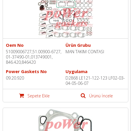
Oem No
Ürün Grubu
51009006727,51.00900-6727,
MAN TAKIM CONTASI
01-37490-01,013749001,
846.420,846420
Power Gaskets No
Uygulama
09.20.920
D2868 LE121-122-123 LF02-03-
04-05-06-07
Sepete Ekle
Ürünü İncele