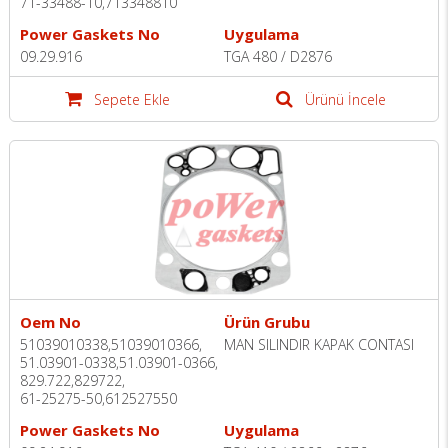
71-33488-10,713348810
Power Gaskets No
Uygulama
09.29.916
TGA 480 / D2876
Sepete Ekle
Ürünü İncele
Oem No
Ürün Grubu
51039010338,51039010366,
MAN SILINDIR KAPAK CONTASI
51.03901-0338,51.03901-0366,
829.722,829722,
61-25275-50,612527550
Power Gaskets No
Uygulama