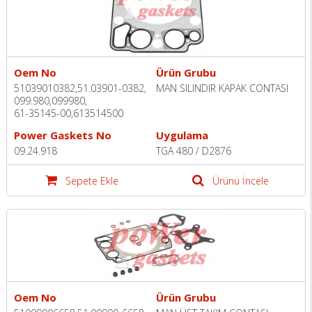
Oem No
Ürün Grubu
51039010382,51.03901-0382,
MAN SILINDIR KAPAK CONTASI
099.980,099980,
61-35145-00,613514500
Power Gaskets No
Uygulama
09.24.918
TGA 480 / D2876
Sepete Ekle
Ürünü İncele
Oem No
Ürün Grubu