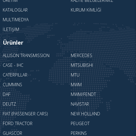
ÜRETIM
KALITE BELGELERIMIZ
KATALOGLAR
KURUM KIMLIĞI
MULTIMEDYA
İLETIŞIM
Ürünler
ALLISON TRANSMISSION
MERCEDES
CASE - IHC
MITSUBISHI
CATERPILLAR
MTU
CUMMINS
MWM
DAF
MWM/FENDT
DEUTZ
NAVISTAR
FIAT (PASSENGER CARS)
NEW HOLLAND
FORD TRACTOR
PEUGEOT
GUASCOR
PERKINS