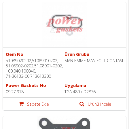
Oem No
Ürün Grubu
51089020202,51089010202,
MAN EMME MANIFOLT CONTASI
51.08902-0202,51.08901-0202,
100.040,100040,
71-36133-00,713613300
Power Gaskets No
Uygulama
09.27.918
TGA 480 / D2876
Sepete Ekle
Ürünü İncele