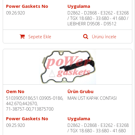
Power Gaskets No
Uygulama
09.26.920
D2862 - D2868 - E3262 - E3268
/ TGX 18.680 - 33.680 - 41.680 /
LIEBHERR D9508 - D9512
Sepete Ekle
Ürünü İncele
Oem No
Ürün Grubu
51039050186,51.03905-0186,
MAN ÜST KAPAK CONTASI
442.670,442670,
71-38757-00,713875700
Power Gaskets No
Uygulama
09.25.920
D2862 - D2868 - E3262 - E3268
/ TGX 18.680 - 33.680 - 41.680