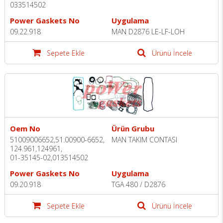
033514502
Power Gaskets No
Uygulama
09.22.918
MAN D2876 LE-LF-LOH
Sepete Ekle
Ürünü İncele
Oem No
Ürün Grubu
51009006652,51.00900-6652,
MAN TAKIM CONTASI
124.961,124961,
01-35145-02,013514502
Power Gaskets No
Uygulama
09.20.918
TGA 480 / D2876
Sepete Ekle
Ürünü İncele