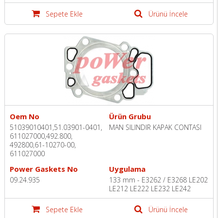
Sepete Ekle
Ürünü İncele
Oem No
Ürün Grubu
51039010401,51.03901-0401,
MAN SILINDIR KAPAK CONTASI
611027000,492.800,
492800,61-10270-00,
611027000
Power Gaskets No
Uygulama
09.24.935
133 mm - E3262 / E3268 LE202
LE212 LE222 LE232 LE242
Sepete Ekle
Ürünü İncele