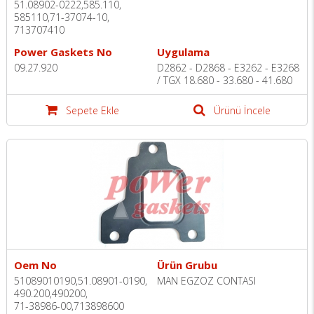
51.08902-0222,585.110,
585110,71-37074-10,
713707410
Power Gaskets No
Uygulama
09.27.920
D2862 - D2868 - E3262 - E3268
/ TGX 18.680 - 33.680 - 41.680
Sepete Ekle
Ürünü İncele
Oem No
Ürün Grubu
51089010190,51.08901-0190,
MAN EGZOZ CONTASI
490.200,490200,
71-38986-00,713898600