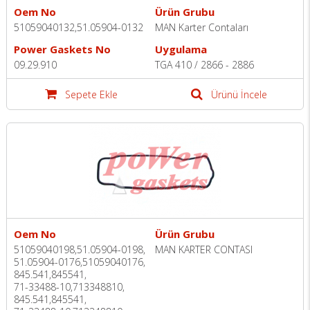
Oem No
Ürün Grubu
51059040132,51.05904-0132
MAN Karter Contaları
Power Gaskets No
Uygulama
09.29.910
TGA 410 / 2866 - 2886
Sepete Ekle
Ürünü İncele
Oem No
Ürün Grubu
51059040198,51.05904-0198,
MAN KARTER CONTASI
51.05904-0176,51059040176,
845.541,845541,
71-33488-10,713348810,
845.541,845541,