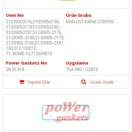
Oem No
Ürün Grubu
51039050176,51039050190,
MAN ÜST KAPAK CONTASI
51039050179,51039050180,
51039050187,51.03905-0176,
51.03905-0190,51.03905-0179,
51.03905-0180,51.03905-0187,
100.013,100013,
71-36348-10,713634810
Power Gaskets No
Uygulama
09.25.918
TGA 480 / D2876
Sepete Ekle
Ürünü İncele