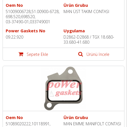
Oem No
Ürün Grubu
51009006728,51.00900-6728,
MAN ÜST TAKIM CONTASI
698.520,698520,
03-37490-01,033749001
Power Gaskets No
Uygulama
09.22.920
D2862-D2868 / TGX 18.680-
33.680-41.680
Sepete Ekle
Ürünü İncele
Oem No
Ürün Grubu
51089020222,10118991,
MAN EMME MANIFOLT CONTASI