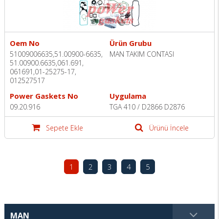
Oem No
Ürün Grubu
51009006635,51.00900-6635,
MAN TAKIM CONTASI
51.00900.6635,061.691,
061691,01-25275-17,
012527517
Power Gaskets No
Uygulama
09.20.916
TGA 410 / D2866 D2876
Sepete Ekle
Ürünü İncele
1
2
3
4
5