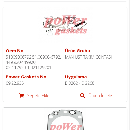
Oem No
Ürün Grubu
51009006792,51.00900-6792,
MAN ÜST TAKIM CONTASI
449.920,449920,
02-11292-01,021129201
Power Gaskets No
Uygulama
09.22.935
E 3262 - E 3268
Sepete Ekle
Ürünü İncele