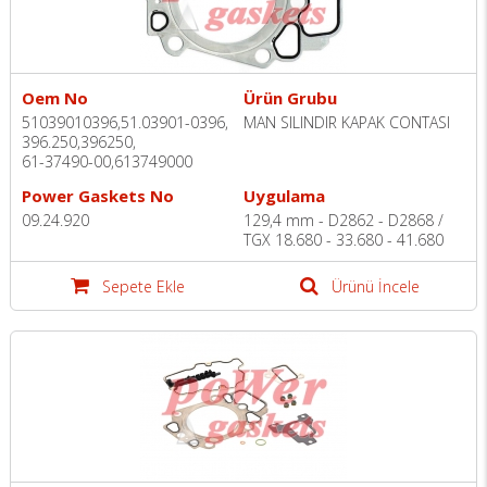
Oem No
Ürün Grubu
51039010396,51.03901-0396,
MAN SILINDIR KAPAK CONTASI
396.250,396250,
61-37490-00,613749000
Power Gaskets No
Uygulama
09.24.920
129,4 mm - D2862 - D2868 /
TGX 18.680 - 33.680 - 41.680
Sepete Ekle
Ürünü İncele