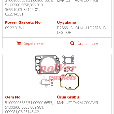
51009006658,51.00900-6658,
MAN ÜST TAKIM CONTASI
51.00900.6658,369.910,
369910,03-35145-01,
033514501
Power Gaskets No
Uygulama
09.22.918-1
D2866 LF-LOH-LUH D2876 LF-
LFG-LOH
Sepete Ekle
Ürünü İncele
Oem No
Ürün Grubu
51009006653,51.00900.6653,
MAN ÜST TAKIM CONTASI
51.00900-6653,009.981,
009981,03-35145-02,